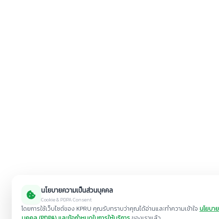
นโยบายความเป็นส่วนบุคคล
Cookie & PDPA Consent
โดยการใช้เว็บไซต์ของ KPRU คุณรับทราบว่าคุณได้อ่านและทำความเข้าใจ
นโยบาย
บุคคล (PDPA) และข้อกำหนดในการให้บริการ
ของเราแล้ว