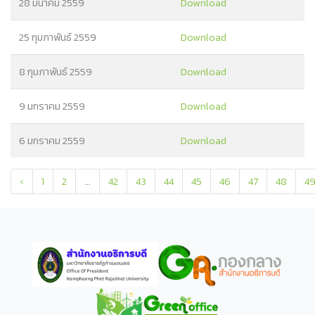
28 มีนาคม 2559
Download
25 กุมภาพันธ์ 2559
Download
8 กุมภาพันธ์ 2559
Download
9 มกราคม 2559
Download
6 มกราคม 2559
Download
‹
1
2
...
42
43
44
45
46
47
48
4