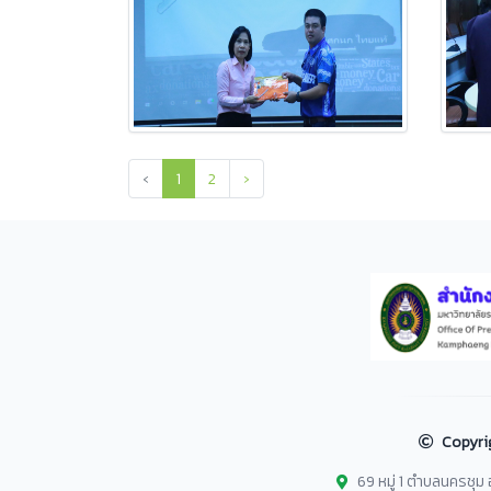
‹
1
2
›
Copyri
69 หมู่ 1 ตำบลนครชุ