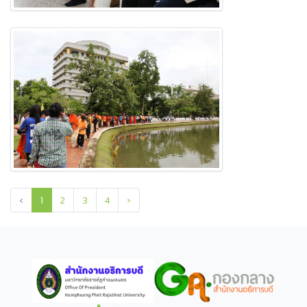
‹
1
2
3
4
›