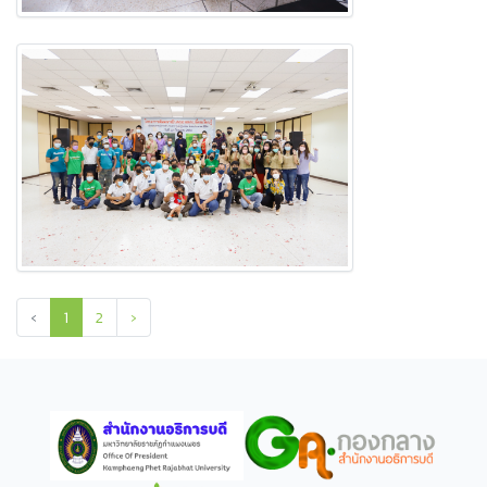
‹
1
2
›