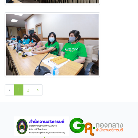
‹
1
2
›