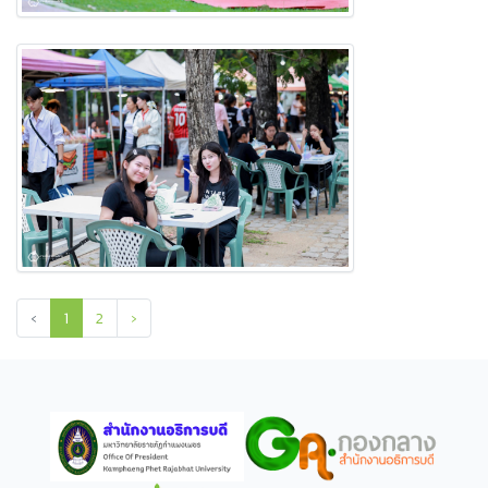
‹
1
2
›