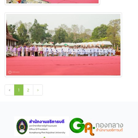
‹
1
2
›