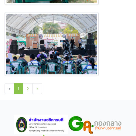
‹
1
2
›