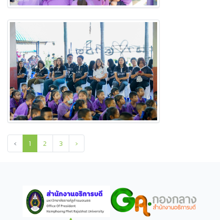
‹
1
2
3
›