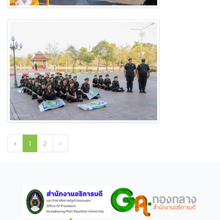
‹
1
2
›