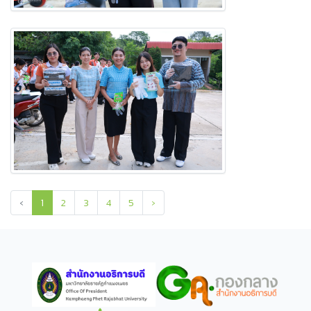
‹
1
2
3
4
5
›