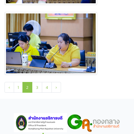
‹
1
2
3
4
›