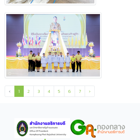
‹
1
2
3
4
5
6
7
›