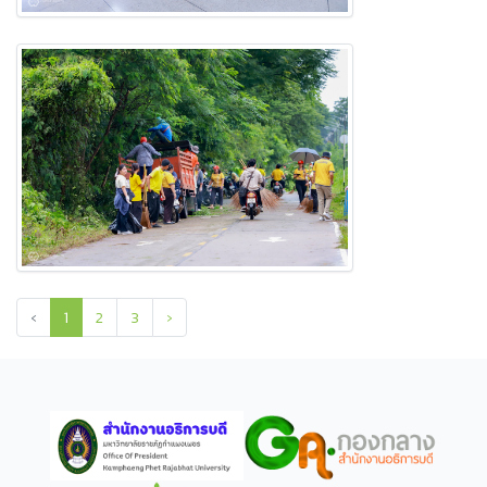
‹
1
2
3
›