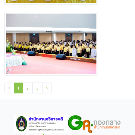
‹
1
2
3
›