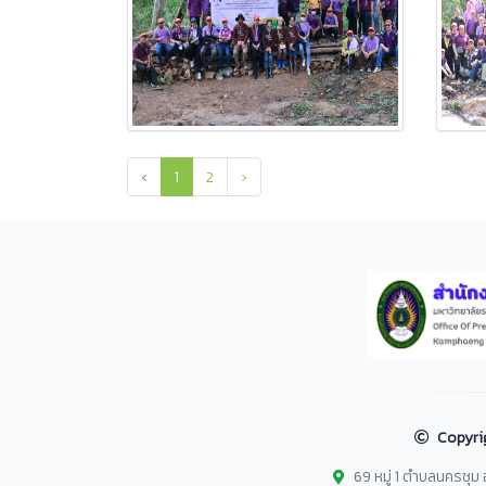
‹
1
2
›
Copyri
69 หมู่ 1 ตำบลนครชุ