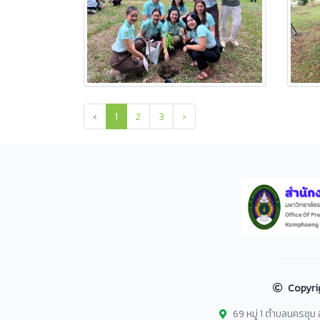
‹
1
2
3
›
Copyri
69 หมู่ 1 ตำบลนครชุ