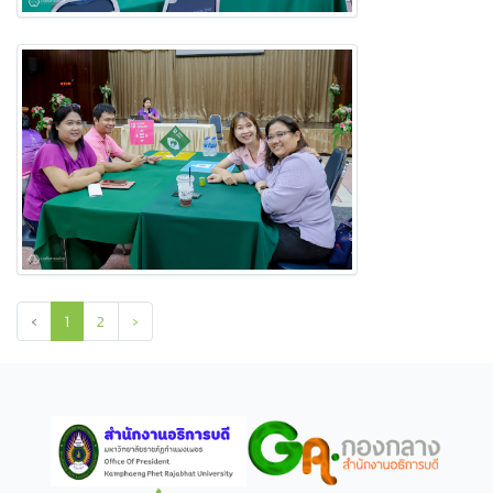
‹
1
2
›