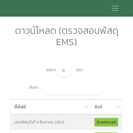
ดาวน์โหลด (ตรวจสอบพัสดุ
EMS)
แสดง
แถว
ค้นหา:
ชื่อไฟล์
ลิงค์
เลขพัสดุวันที่ 4 สิงหาคม 2569
Download