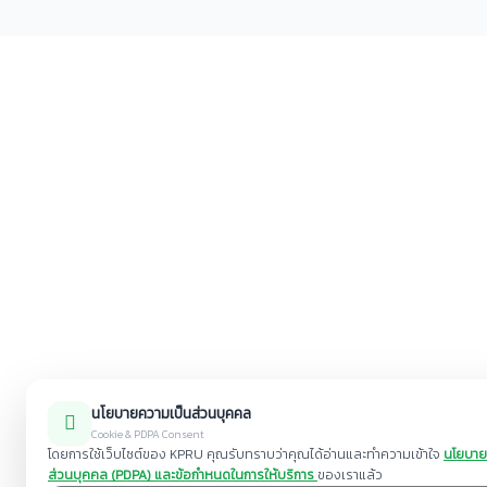
นโยบายความเป็นส่วนบุคคล
Cookie & PDPA Consent
โดยการใช้เว็บไซต์ของ KPRU คุณรับทราบว่าคุณได้อ่านและทำความเข้าใจ
นโยบาย
ส่วนบุคคล (PDPA) และข้อกำหนดในการให้บริการ
ของเราแล้ว