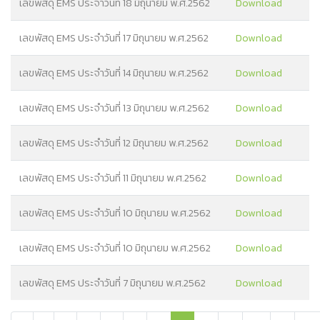
เลขพัสดุ EMS ประจำวันที่ 18 มิถุนายม พ.ศ.2562
Download
เลขพัสดุ EMS ประจำวันที่ 17 มิถุนายม พ.ศ.2562
Download
เลขพัสดุ EMS ประจำวันที่ 14 มิถุนายม พ.ศ.2562
Download
เลขพัสดุ EMS ประจำวันที่ 13 มิถุนายม พ.ศ.2562
Download
เลขพัสดุ EMS ประจำวันที่ 12 มิถุนายม พ.ศ.2562
Download
เลขพัสดุ EMS ประจำวันที่ 11 มิถุนายม พ.ศ.2562
Download
เลขพัสดุ EMS ประจำวันที่ 10 มิถุนายม พ.ศ.2562
Download
เลขพัสดุ EMS ประจำวันที่ 10 มิถุนายม พ.ศ.2562
Download
เลขพัสดุ EMS ประจำวันที่ 7 มิถุนายม พ.ศ.2562
Download