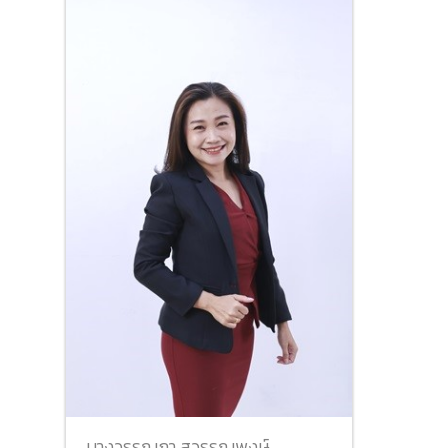
นางวรรณภา สุวรรณพงษ์