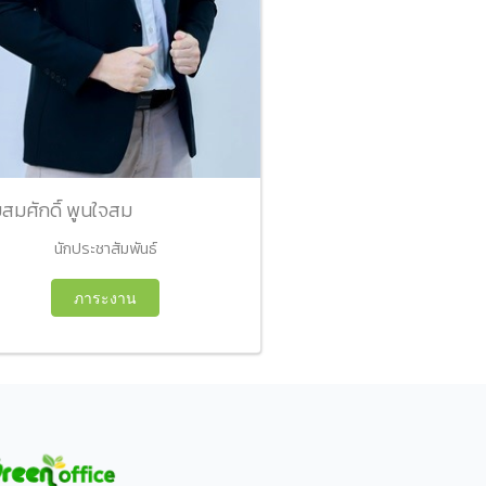
สมศักดิ์ พูนใจสม
นักประชาสัมพันธ์
ภาระงาน